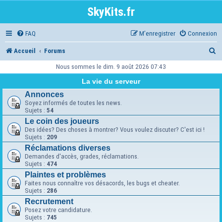
SkyKits.fr
FAQ
M’enregistrer
Connexion
R
Accueil
Forums
e
Nous sommes le dim. 9 août 2026 07:43
c
La vie du serveur
h
Annonces
Soyez informés de toutes les news.
e
Sujets :
54
Le coin des joueurs
r
Des idées? Des choses à montrer? Vous voulez discuter? C'est ici !
c
Sujets :
209
Réclamations diverses
h
Demandes d'accès, grades, réclamations.
Sujets :
474
e
Plaintes et problèmes
r
Faites nous connaître vos désacords, les bugs et cheater.
Sujets :
286
Recrutement
Posez votre candidature.
Sujets :
745