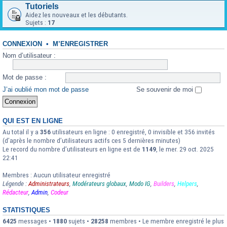
Tutoriels
Aidez les nouveaux et les débutants.
Sujets :
17
CONNEXION
•
M’ENREGISTRER
Nom d’utilisateur :
Mot de passe :
J’ai oublié mon mot de passe
Se souvenir de moi
QUI EST EN LIGNE
Au total il y a
356
utilisateurs en ligne : 0 enregistré, 0 invisible et 356 invités
(d’après le nombre d’utilisateurs actifs ces 5 dernières minutes)
Le record du nombre d’utilisateurs en ligne est de
1149
, le mer. 29 oct. 2025
22:41
Membres : Aucun utilisateur enregistré
Légende :
Administrateurs
,
Modérateurs globaux
,
Modo IG
,
Builders
,
Helpers
,
Rédacteur
,
Admin
,
Codeur
STATISTIQUES
6425
messages •
1880
sujets •
28258
membres • Le membre enregistré le plus