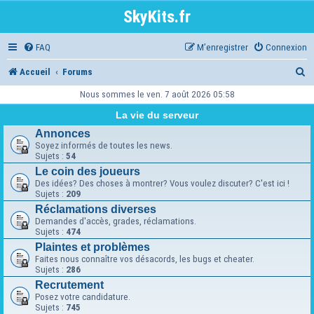
SkyKits.fr
FAQ
M’enregistrer
Connexion
R
Accueil
Forums
e
Nous sommes le ven. 7 août 2026 05:58
c
La vie du serveur
h
Annonces
Soyez informés de toutes les news.
e
Sujets :
54
Le coin des joueurs
r
Des idées? Des choses à montrer? Vous voulez discuter? C'est ici !
c
Sujets :
209
Réclamations diverses
h
Demandes d'accès, grades, réclamations.
Sujets :
474
e
Plaintes et problèmes
r
Faites nous connaître vos désacords, les bugs et cheater.
Sujets :
286
Recrutement
Posez votre candidature.
Sujets :
745