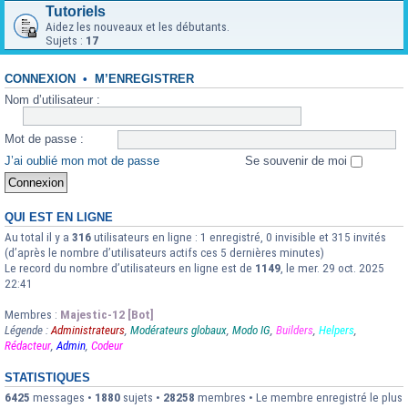
Tutoriels
Aidez les nouveaux et les débutants.
Sujets :
17
CONNEXION
•
M’ENREGISTRER
Nom d’utilisateur :
Mot de passe :
J’ai oublié mon mot de passe
Se souvenir de moi
QUI EST EN LIGNE
Au total il y a
316
utilisateurs en ligne : 1 enregistré, 0 invisible et 315 invités
(d’après le nombre d’utilisateurs actifs ces 5 dernières minutes)
Le record du nombre d’utilisateurs en ligne est de
1149
, le mer. 29 oct. 2025
22:41
Membres :
Majestic-12 [Bot]
Légende :
Administrateurs
,
Modérateurs globaux
,
Modo IG
,
Builders
,
Helpers
,
Rédacteur
,
Admin
,
Codeur
STATISTIQUES
6425
messages •
1880
sujets •
28258
membres • Le membre enregistré le plus