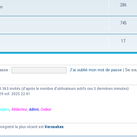
286
er.
745
17
asse :
J’ai oublié mon mot de passe
|
Se sou
 et 363 invités (d’après le nombre d’utilisateurs actifs ces 5 dernières minutes)
 29 oct. 2025 22:41
elpers
,
Rédacteur
,
Admin
,
Codeur
gistré le plus récent est
Veronahen
.