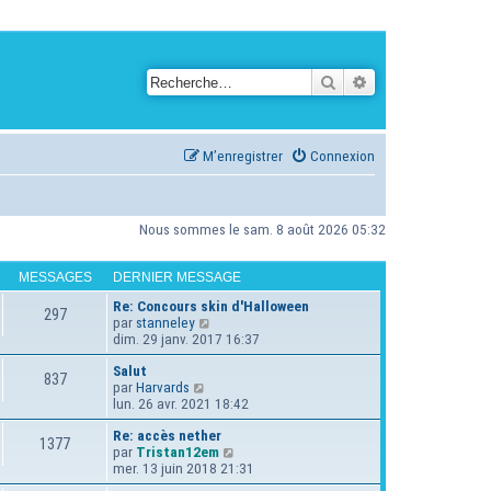
Rechercher
Recherche avancé
M’enregistrer
Connexion
Nous sommes le sam. 8 août 2026 05:32
MESSAGES
DERNIER MESSAGE
Re: Concours skin d'Halloween
297
V
par
stanneley
o
dim. 29 janv. 2017 16:37
i
Salut
r
837
V
par
Harvards
l
o
lun. 26 avr. 2021 18:42
e
i
d
Re: accès nether
r
e
1377
V
par
Tristan12em
l
r
o
mer. 13 juin 2018 21:31
e
n
i
d
i