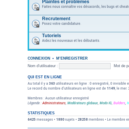
Plaintes et problèmes
Faites nous connaître vos désacords, les bugs et cheat
Recrutement
Posez votre candidature.
Tutoriels
Aidez les nouveaux et les débutants.
CONNEXION
•
M’ENREGISTRER
Nom d’utilisateur :
Mot de p
QUI EST EN LIGNE
Au total il y a
363
utilisateurs en ligne : 0 enregistré, 0 invisible
Le record du nombre d’utilisateurs en ligne est de
1149
, le mer.
Membres : Aucun utilisateur enregistré
Légende :
Administrateurs
,
Modérateurs globaux
,
Modo IG
,
Builders
,
H
STATISTIQUES
6425
messages •
1880
sujets •
28258
membres • Le membre enre