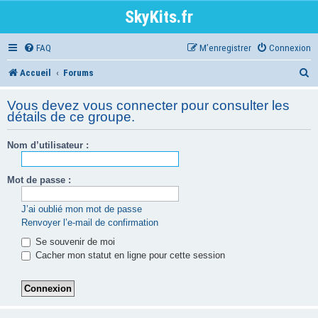
SkyKits.fr
FAQ
M’enregistrer
Connexion
R
Accueil
Forums
e
Vous devez vous connecter pour consulter les
c
détails de ce groupe.
h
Nom d’utilisateur :
e
r
Mot de passe :
c
J’ai oublié mon mot de passe
h
Renvoyer l’e-mail de confirmation
e
Se souvenir de moi
Cacher mon statut en ligne pour cette session
r