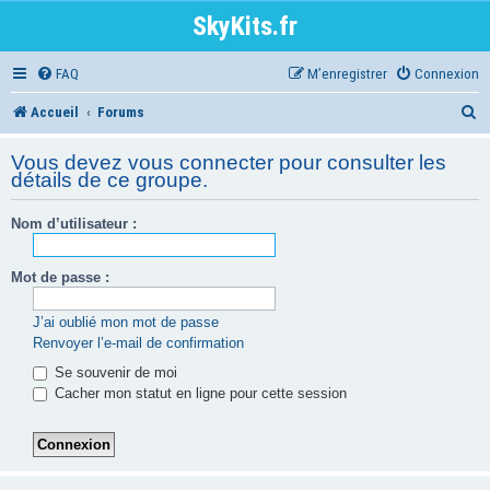
SkyKits.fr
FAQ
M’enregistrer
Connexion
R
Accueil
Forums
e
Vous devez vous connecter pour consulter les
c
détails de ce groupe.
h
Nom d’utilisateur :
e
r
Mot de passe :
c
J’ai oublié mon mot de passe
h
Renvoyer l’e-mail de confirmation
e
Se souvenir de moi
Cacher mon statut en ligne pour cette session
r