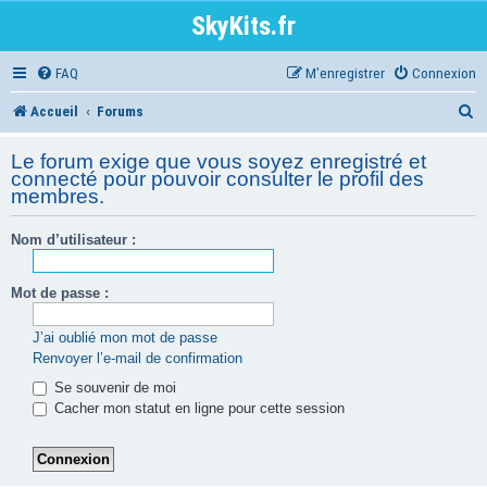
SkyKits.fr
FAQ
M’enregistrer
Connexion
R
Accueil
Forums
e
Le forum exige que vous soyez enregistré et
c
connecté pour pouvoir consulter le profil des
membres.
h
e
Nom d’utilisateur :
r
Mot de passe :
c
h
J’ai oublié mon mot de passe
Renvoyer l’e-mail de confirmation
e
Se souvenir de moi
r
Cacher mon statut en ligne pour cette session