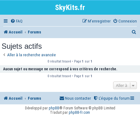
SkyKits.fr
FAQ
M’enregistrer
Connexion
R
Accueil
Forums
e
Sujets actifs
c
Aller à la recherche avancée
h
0 résultat trouvé • Page
1
sur
1
e
Aucun sujet ou message ne correspond à vos critères de recherche.
0 résultat trouvé • Page
1
sur
1
r
Aller à
c
h
Accueil
Forums
Nous contacter
L’équipe du forum
e
Développé par
phpBB
® Forum Software © phpBB Limited
Traduit par
phpBB-fr.com
r