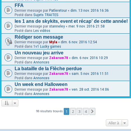
FFA
Dernier message par
Patleretour
«
dim. 13 nov. 2016 16:36
Posté dans
Sujets TRAITES
les 1 ans de skykits, event et récap' de cette année!
Dernier message par
stanneley
«
mer. 9 nov. 2016 21:58
Posté dans
Les vidéos
Rédiger son message
Dernier message par
Myla
«
dim. 6 nov. 2016 12:54
Posté dans
1v1 Lucky games
Un nouveau jeu arrive
Dernier message par
Zakarum78
«
dim. 6 nov. 2016 10:29
Posté dans
Annonces
La bataille de la Flèche perdue
Dernier message par
Zakarum78
«
sam. 5 nov. 2016 11:51
Posté dans
Annonces
Un week end Halloween
Dernier message par
Zakarum78
«
ven. 28 oct. 2016 14:06
Posté dans
Annonces
1
2
3
4
Suivante
98 résultats trouvés
Aller à