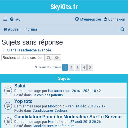
SkyKits.fr
FAQ
M’enregistrer
Connexion
R
Accueil
Forums
e
Sujets sans réponse
c
Aller à la recherche avancée
h
Rechercher
Recherche avancée
e
1
2
3
4
Suivante
98 résultats trouvés
r
Sujets
c
Salut
h
Dernier message par
Harvards
«
lun. 26 avr. 2021 18:42
Posté dans
Le coin des joueurs
e
Yop toto
r
Dernier message par
Mbolobolo
«
ven. 14 déc. 2018 22:17
Posté dans
Candidatures Codeurs
Candidature Pour être Moderateur Sur Le Serveur
Dernier message par
Hemro !
«
lun. 27 août 2018 20:26
Posté dans
Candidatures Modérateurs