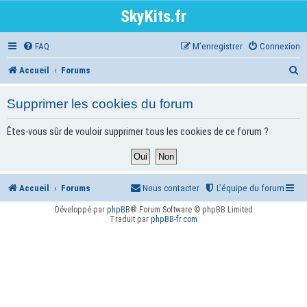
SkyKits.fr
FAQ
M’enregistrer
Connexion
R
Accueil
Forums
e
Supprimer les cookies du forum
c
h
Êtes-vous sûr de vouloir supprimer tous les cookies de ce forum ?
e
r
Accueil
Forums
Nous contacter
L’équipe du forum
c
h
Développé par
phpBB
® Forum Software © phpBB Limited
Traduit par
phpBB-fr.com
e
r