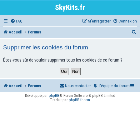
SkyKits.fr
FAQ
M’enregistrer
Connexion
R
Accueil
Forums
e
Supprimer les cookies du forum
c
h
Êtes-vous sûr de vouloir supprimer tous les cookies de ce forum ?
e
r
Accueil
Forums
Nous contacter
L’équipe du forum
c
h
Développé par
phpBB
® Forum Software © phpBB Limited
Traduit par
phpBB-fr.com
e
r