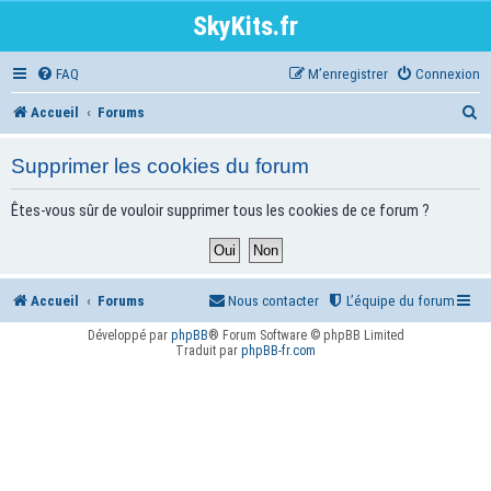
SkyKits.fr
FAQ
M’enregistrer
Connexion
R
Accueil
Forums
e
Supprimer les cookies du forum
c
h
Êtes-vous sûr de vouloir supprimer tous les cookies de ce forum ?
e
r
Accueil
Forums
Nous contacter
L’équipe du forum
c
h
Développé par
phpBB
® Forum Software © phpBB Limited
Traduit par
phpBB-fr.com
e
r