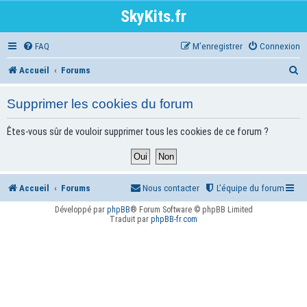
SkyKits.fr
FAQ
M’enregistrer
Connexion
R
Accueil
Forums
e
Supprimer les cookies du forum
c
h
Êtes-vous sûr de vouloir supprimer tous les cookies de ce forum ?
e
r
Accueil
Forums
Nous contacter
L’équipe du forum
c
h
Développé par
phpBB
® Forum Software © phpBB Limited
Traduit par
phpBB-fr.com
e
r