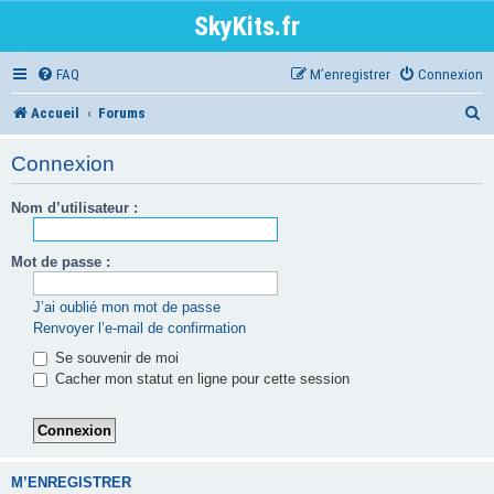
SkyKits.fr
FAQ
M’enregistrer
Connexion
R
Accueil
Forums
e
Connexion
c
Nom d’utilisateur :
h
e
Mot de passe :
r
c
J’ai oublié mon mot de passe
Renvoyer l’e-mail de confirmation
h
Se souvenir de moi
e
Cacher mon statut en ligne pour cette session
r
M’ENREGISTRER