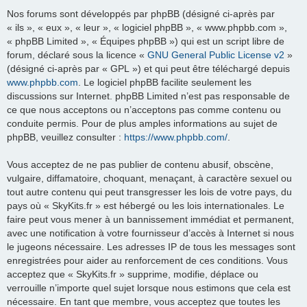
Nos forums sont développés par phpBB (désigné ci-après par
« ils », « eux », « leur », « logiciel phpBB », « www.phpbb.com »,
« phpBB Limited », « Équipes phpBB ») qui est un script libre de
forum, déclaré sous la licence «
GNU General Public License v2
»
(désigné ci-après par « GPL ») et qui peut être téléchargé depuis
www.phpbb.com
. Le logiciel phpBB facilite seulement les
discussions sur Internet. phpBB Limited n’est pas responsable de
ce que nous acceptons ou n’acceptons pas comme contenu ou
conduite permis. Pour de plus amples informations au sujet de
phpBB, veuillez consulter :
https://www.phpbb.com/
.
Vous acceptez de ne pas publier de contenu abusif, obscène,
vulgaire, diffamatoire, choquant, menaçant, à caractère sexuel ou
tout autre contenu qui peut transgresser les lois de votre pays, du
pays où « SkyKits.fr » est hébergé ou les lois internationales. Le
faire peut vous mener à un bannissement immédiat et permanent,
avec une notification à votre fournisseur d’accès à Internet si nous
le jugeons nécessaire. Les adresses IP de tous les messages sont
enregistrées pour aider au renforcement de ces conditions. Vous
acceptez que « SkyKits.fr » supprime, modifie, déplace ou
verrouille n’importe quel sujet lorsque nous estimons que cela est
nécessaire. En tant que membre, vous acceptez que toutes les