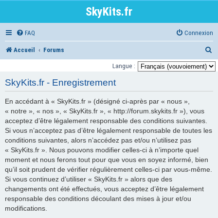
SkyKits.fr
FAQ
Connexion
R
Accueil
Forums
e
Langue :
c
SkyKits.fr - Enregistrement
h
En accédant à « SkyKits.fr » (désigné ci-après par « nous »,
e
« notre », « nos », « SkyKits.fr », « http://forum.skykits.fr »), vous
r
acceptez d’être légalement responsable des conditions suivantes.
Si vous n’acceptez pas d’être légalement responsable de toutes les
c
conditions suivantes, alors n’accédez pas et/ou n’utilisez pas
h
« SkyKits.fr ». Nous pouvons modifier celles-ci à n’importe quel
moment et nous ferons tout pour que vous en soyez informé, bien
e
qu’il soit prudent de vérifier régulièrement celles-ci par vous-même.
r
Si vous continuez d’utiliser « SkyKits.fr » alors que des
changements ont été effectués, vous acceptez d’être légalement
responsable des conditions découlant des mises à jour et/ou
modifications.