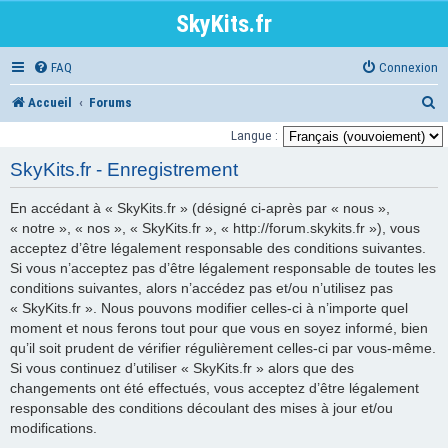
SkyKits.fr
FAQ
Connexion
R
Accueil
Forums
e
Langue :
c
SkyKits.fr - Enregistrement
h
En accédant à « SkyKits.fr » (désigné ci-après par « nous »,
e
« notre », « nos », « SkyKits.fr », « http://forum.skykits.fr »), vous
r
acceptez d’être légalement responsable des conditions suivantes.
Si vous n’acceptez pas d’être légalement responsable de toutes les
c
conditions suivantes, alors n’accédez pas et/ou n’utilisez pas
h
« SkyKits.fr ». Nous pouvons modifier celles-ci à n’importe quel
moment et nous ferons tout pour que vous en soyez informé, bien
e
qu’il soit prudent de vérifier régulièrement celles-ci par vous-même.
r
Si vous continuez d’utiliser « SkyKits.fr » alors que des
changements ont été effectués, vous acceptez d’être légalement
responsable des conditions découlant des mises à jour et/ou
modifications.