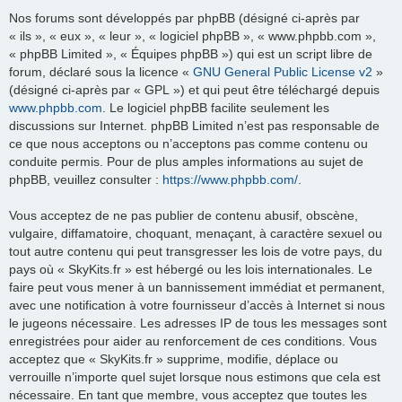
Nos forums sont développés par phpBB (désigné ci-après par
« ils », « eux », « leur », « logiciel phpBB », « www.phpbb.com »,
« phpBB Limited », « Équipes phpBB ») qui est un script libre de
forum, déclaré sous la licence «
GNU General Public License v2
»
(désigné ci-après par « GPL ») et qui peut être téléchargé depuis
www.phpbb.com
. Le logiciel phpBB facilite seulement les
discussions sur Internet. phpBB Limited n’est pas responsable de
ce que nous acceptons ou n’acceptons pas comme contenu ou
conduite permis. Pour de plus amples informations au sujet de
phpBB, veuillez consulter :
https://www.phpbb.com/
.
Vous acceptez de ne pas publier de contenu abusif, obscène,
vulgaire, diffamatoire, choquant, menaçant, à caractère sexuel ou
tout autre contenu qui peut transgresser les lois de votre pays, du
pays où « SkyKits.fr » est hébergé ou les lois internationales. Le
faire peut vous mener à un bannissement immédiat et permanent,
avec une notification à votre fournisseur d’accès à Internet si nous
le jugeons nécessaire. Les adresses IP de tous les messages sont
enregistrées pour aider au renforcement de ces conditions. Vous
acceptez que « SkyKits.fr » supprime, modifie, déplace ou
verrouille n’importe quel sujet lorsque nous estimons que cela est
nécessaire. En tant que membre, vous acceptez que toutes les