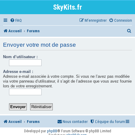
SkyKits.fr
FAQ
M’enregistrer
Connexion
R
Accueil
Forums
e
Envoyer votre mot de passe
c
Nom d’utilisateur :
h
e
Adresse e-mail :
r
Adresse e-mail associée à votre compte. Si vous ne l’avez pas modifiée
via votre panneau d’utilisateur, il s’agit de l’adresse que vous avez fournie
c
lors de votre enregistrement.
h
e
r
Accueil
Forums
Nous contacter
L’équipe du forum
Développé par
phpBB
® Forum Software © phpBB Limited