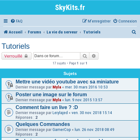
SkyKits.fr
FAQ
M’enregistrer
Connexion
R
Accueil
Forums
La vie du serveur
Tutoriels
e
Tutoriels
c
Rechercher
Recherche avancée
Verrouillé
h
17 sujets • Page
1
sur
1
e
Sujets
r
Mettre une vidéo youtube avec sa miniature
c
Dernier message par
Myla
«
mer. 30 mars 2016 10:53
Poster une image sur le forum
h
Dernier message par
Myla
«
lun. 9 nov. 2015 13:57
e
Comment faire un live ? :D
Dernier message par
Leiylajed
«
ven. 30 nov. 2018 15:14
r
Réponses :
2
Quelques Commandes
Dernier message par
GamerCop
«
lun. 26 nov. 2018 08:49
Réponses :
2