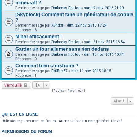
minecraft ?
Dernier message par
Darkness_Foufou
«
sam. 9 janv. 2016 21:20
[Skyblock] Comment faire un générateur de cobble
?
Dernier message par
X3nd3r
«
dim. 22 nov. 2015 17:24
Réponses :
6
Miner efficacement !
Dernier message par
Darkness_Foufou
«
sam. 21 nov. 2015 16:54
Garder un four allumer sans rien dedans
Dernier message par
Darkness_Foufou
«
dim. 15 nov. 2015 10:41
Réponses :
9
Comment bien construire ?
Dernier message par
Ex0Bus57
«
mer. 11 nov. 2015 18:15
Réponses :
1
Verrouillé
17 sujets • Page
1
sur
1
Aller à
QUI EST EN LIGNE
Utilisateurs parcourant ce forum : Aucun utilisateur enregistré et 1 invité
PERMISSIONS DU FORUM