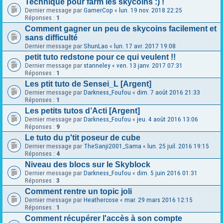
Technique pour farm les skycoins :) !
Dernier message par
GamerCop
«
lun. 19 nov. 2018 22:25
Réponses :
1
Comment gagner un peu de skycoins facilement et
sans difficulté
Dernier message par
ShunLao
«
lun. 17 avr. 2017 19:08
petit tuto redstone pour ce qui veulent !!
Dernier message par
stanneley
«
ven. 13 janv. 2017 07:31
Réponses :
1
Les ptit tuto de Sensei_L [Argent]
Dernier message par
Darkness_Foufou
«
dim. 7 août 2016 21:33
Réponses :
1
Les petits tutos d’Acti [Argent]
Dernier message par
Darkness_Foufou
«
jeu. 4 août 2016 13:06
Réponses :
9
Le tuto du p'tit poseur de cube
Dernier message par
TheSanji2001_Sama
«
lun. 25 juil. 2016 19:15
Réponses :
4
Niveau des blocs sur le Skyblock
Dernier message par
Darkness_Foufou
«
dim. 5 juin 2016 01:31
Réponses :
3
Comment rentre un topic joli
Dernier message par
Heathercose
«
mar. 29 mars 2016 12:15
Réponses :
1
Comment récupérer l'accès à son compte