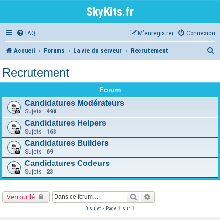
SkyKits.fr
FAQ
M’enregistrer
Connexion
R
Accueil
Forums
La vie du serveur
Recrutement
e
Recrutement
c
Forum
h
Candidatures Modérateurs
e
Sujets :
490
r
Candidatures Helpers
Sujets :
163
c
Candidatures Builders
h
Sujets :
69
Candidatures Codeurs
e
Sujets :
23
r
Rechercher
Recherche avancée
Verrouillé
0 sujet • Page
1
sur
1