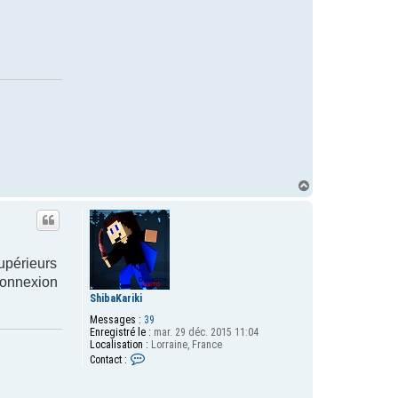
H
a
u
t
upérieurs
 connexion
ShibaKariki
Messages :
39
Enregistré le :
mar. 29 déc. 2015 11:04
Localisation :
Lorraine, France
C
Contact :
o
n
t