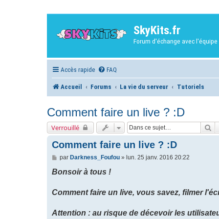
SkyKits.fr
Forum d'échange avec l'équipe 
Accès rapide
FAQ
Accueil
Forums
La vie du serveur
Tutoriels
Comment faire un live ? :D
Re
Verrouillé
Comment faire un live ? :D
M
par
Darkness_Foufou
»
lun. 25 janv. 2016 20:22
e
s
Bonsoir à tous !
s
a
g
Comment faire un live, vous savez, filmer l'écr
e
Attention : au risque de décevoir les utilisat