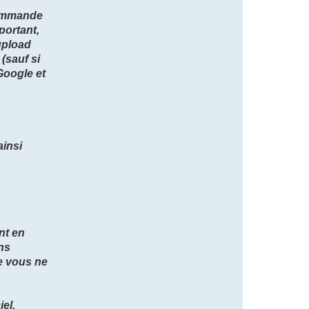
commande
portant,
'upload
(sauf si
Google et
ainsi
nt en
ns
ue vous ne
iel,