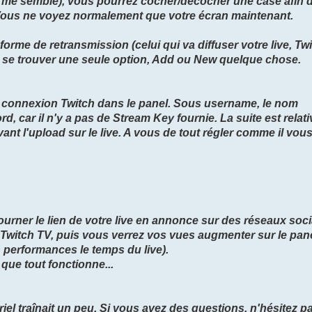
il me semble), vous pourrez cocher/décocher une case afin 
. Vous ne voyez normalement que votre écran maintenant.
orme de retransmission (celui qui va diffuser votre live, Tw
t se trouver une seule option, Add ou New quelque chose.
 connexion Twitch dans le panel. Sous username, le nom
rd, car il n'y a pas de Stream Key fournie. La suite est rela
vant l'upload sur le live. A vous de tout régler comme il vo
 tourner le lien de votre live en annonce sur des réseaux soc
 Twitch TV, puis vous verrez vos vues augmenter sur le pane
erformances le temps du live).
 que tout fonctionne...
oriel traînait un peu. Si vous avez des questions, n'hésitez pa