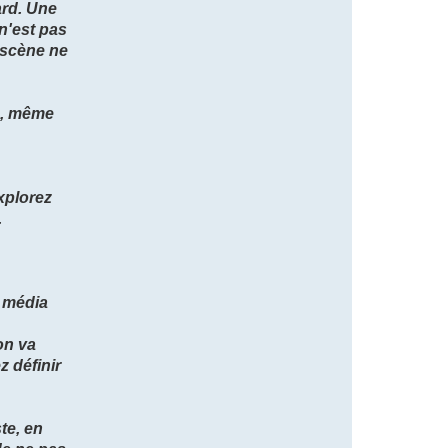
ard. Une
n'est pas
 scène ne
on, même
explorez
.
r média
 on va
 définir
ste, en