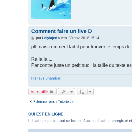
Comment faire un live D
M
par
Leiylajed
»
ven. 30 nov. 2018 15:14
e
s
pff mais comment fait-il pour trouver le temps de 
s
a
g
Ra la la ...
e
Par contre juste un petit truc : la taille du texte e
Pranava Shambari
Verrouillé
Retourner vers « Tutoriels »
QUI EST EN LIGNE
Utilisateurs parcourant ce forum : Aucun utilisateur enregistré et