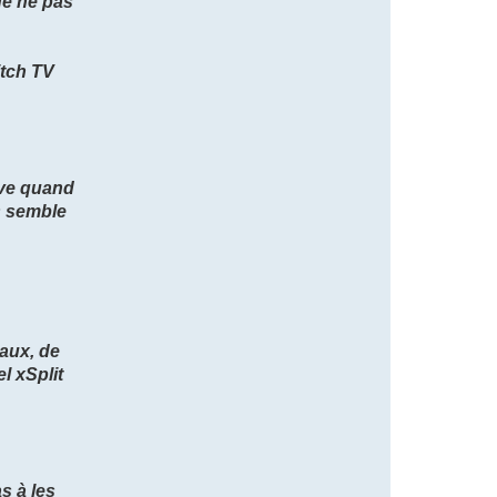
de ne pas
itch TV
tive quand
us semble
iaux, de
l xSplit
s à les