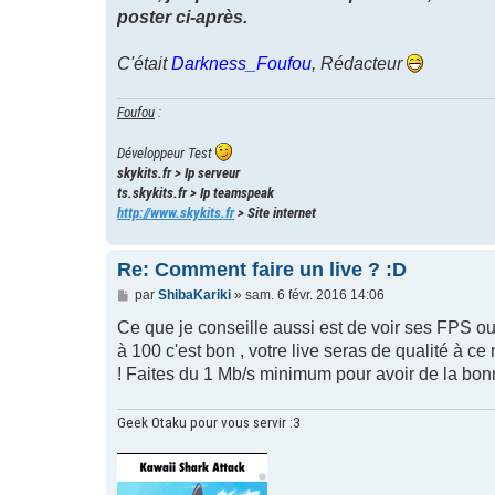
poster ci-après.
C'était
Darkness_Foufou
, Rédacteur
Foufou
:
Développeur Test
skykits.fr > Ip serveur
ts.skykits.fr > Ip teamspeak
http://www.skykits.fr
> Site internet
Re: Comment faire un live ? :D
M
par
ShibaKariki
»
sam. 6 févr. 2016 14:06
e
s
Ce que je conseille aussi est de voir ses FPS ou
s
à 100 c'est bon , votre live seras de qualité à ce
a
g
! Faites du 1 Mb/s minimum pour avoir de la bonn
e
Geek Otaku pour vous servir :3