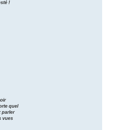
sté !
oir
orte quel
 parler
s vues