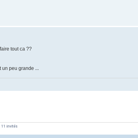
faire tout ca ??
st un peu grande ...
 11 invités