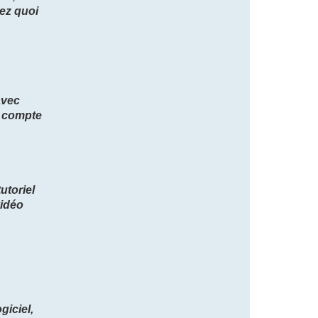
iez quoi
avec
t compte
utoriel
vidéo
giciel,