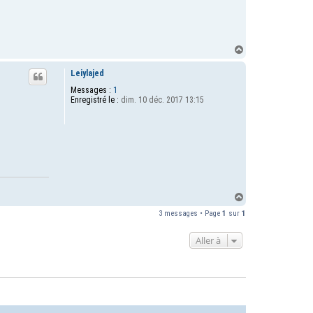
a
c
t
e
r
H
S
a
h
u
Leiylajed
i
t
b
Messages :
1
a
Enregistré le :
dim. 10 déc. 2017 13:15
K
a
r
i
k
i
H
a
3 messages • Page
1
sur
1
u
t
Aller à