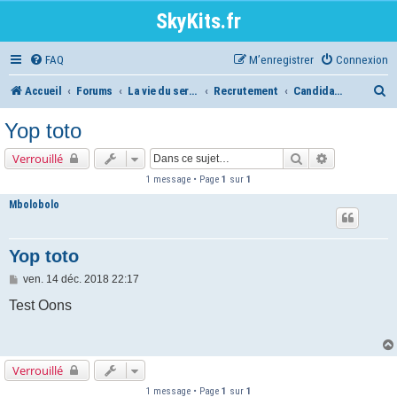
SkyKits.fr
FAQ
M’enregistrer
Connexion
R
Accueil
Forums
La vie du serveur
Recrutement
Candidatures Codeurs
e
Yop toto
c
Rechercher
Recherche a
Verrouillé
h
1 message • Page
1
sur
1
e
Mbolobolo
r
c
Yop toto
h
M
ven. 14 déc. 2018 22:17
e
e
s
Test Oons
s
r
a
g
e
Verrouillé
1 message • Page
1
sur
1