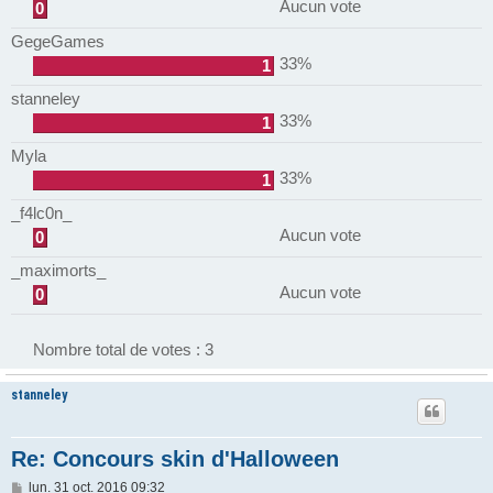
Aucun vote
0
GegeGames
33%
1
stanneley
33%
1
Myla
33%
1
_f4lc0n_
Aucun vote
0
_maximorts_
Aucun vote
0
Nombre total de votes :
3
stanneley
Re: Concours skin d'Halloween
M
lun. 31 oct. 2016 09:32