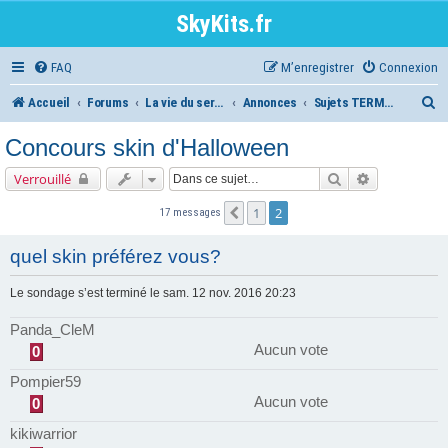
SkyKits.fr
FAQ
M’enregistrer
Connexion
R
Accueil
Forums
La vie du serveur
Annonces
Sujets TERMINES
e
Concours skin d'Halloween
c
Rechercher
Recherche a
Verrouillé
h
1
2
Précédente
17 messages
e
r
quel skin préférez vous?
c
Le sondage s’est terminé le sam. 12 nov. 2016 20:23
h
Panda_CleM
e
Aucun vote
0
r
Pompier59
Aucun vote
0
kikiwarrior