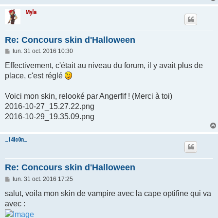
Myla
Re: Concours skin d'Halloween
M
lun. 31 oct. 2016 10:30
e
s
Effectivement, c'était au niveau du forum, il y avait plus de
s
place, c'est réglé
a
g
e
Voici mon skin, relooké par Angerfif ! (Merci à toi)
2016-10-27_15.27.22.png
2016-10-29_19.35.09.png
_f4lc0n_
Re: Concours skin d'Halloween
M
lun. 31 oct. 2016 17:25
e
s
salut, voila mon skin de vampire avec la cape optifine qui va
s
avec :
a
g