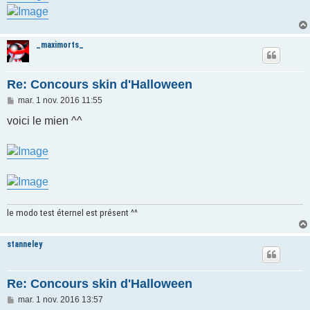
e
_maximorts_
Re: Concours skin d'Halloween
M
mar. 1 nov. 2016 11:55
e
s
voici le mien ^^
s
a
g
e
le modo test éternel est présent ^^
stanneley
Re: Concours skin d'Halloween
M
mar. 1 nov. 2016 13:57
e