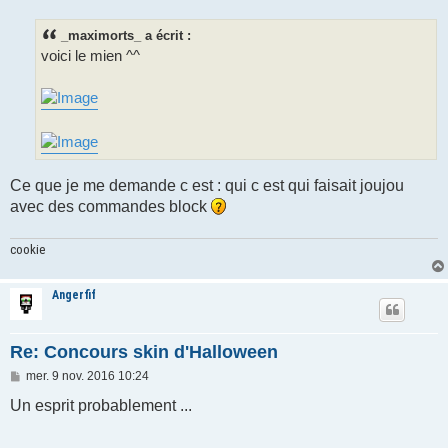
s
s
_maximorts_ a écrit :
a
g
voici le mien ^^
e
Ce que je me demande c est : qui c est qui faisait joujou
avec des commandes block
cookie
Angerfif
Re: Concours skin d'Halloween
M
mer. 9 nov. 2016 10:24
e
s
Un esprit probablement ...
s
a
g