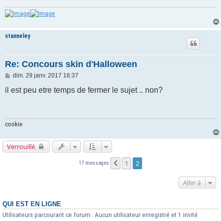
e
stanneley
Re: Concours skin d'Halloween
M
dim. 29 janv. 2017 16:37
e
s
il est peu etre temps de fermer le sujet .. non?
s
a
g
e
cookie
Verrouillé
1
2
Précédente
17 messages
Aller à
QUI EST EN LIGNE
Utilisateurs parcourant ce forum : Aucun utilisateur enregistré et 1 invité