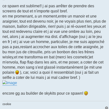
e
s
ce spawn est sublime!! j ai pas arrêter de prendre des
s
screens de tout et n'importe quoi! bref.
a
g
en me promenant, a un moment,entre un manoir et une
e
araignier, tout est devenu noir, je ne voyais plus rien, plus de
maison, ballon dirigeable, rien! puis j ai ré-ouvert les yeux,et
tout est redevenu claire et j ai vue une ombre au loin, peu
net, alors j ai augmenter ma dist. d'affichage (oui j ai le jeu
en fr ) et j ai vue un homme, particulier, je me suis approché
pas a pas,restant accrocher aux toiles de cette araignée, je
bu mon jus de citrouille, pris un bonbon des les frères
wisley,et me transforma en bat (merci les cosmetic)et
m'envola, flap flap dans les airs, et me poser, a coter de cet
homme, mon sang s'est glassé instantanément (je mit une
polaire
), car, voici a quoi il ressemblait (oui j ai fait un
selfie a coter de lui mais j ai mal cadrer bref. )
encore gg au builder de skykits pour ce spawn!
cookie