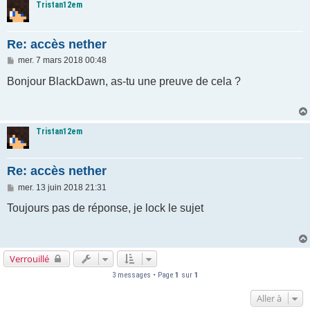
Tristan12em
Re: accès nether
M
mer. 7 mars 2018 00:48
e
s
Bonjour BlackDawn, as-tu une preuve de cela ?
s
a
g
e
Tristan12em
Re: accès nether
M
mer. 13 juin 2018 21:31
e
s
Toujours pas de réponse, je lock le sujet
s
a
g
e
Verrouillé
3 messages • Page
1
sur
1
Aller à