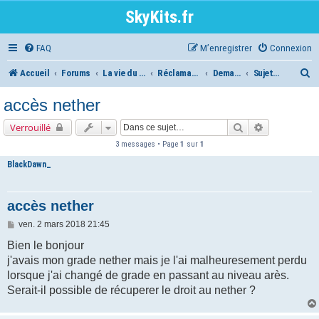
SkyKits.fr
FAQ
M’enregistrer
Connexion
R
Accueil
Forums
La vie du serveur
Réclamations diverses
Demande d'accès nether
Sujets TRAITES
e
accès nether
c
Rechercher
Recherche a
Verrouillé
h
3 messages • Page
1
sur
1
e
BlackDawn_
r
c
accès nether
h
M
ven. 2 mars 2018 21:45
e
e
s
Bien le bonjour
s
r
j'avais mon grade nether mais je l'ai malheuresement perdu
a
g
lorsque j'ai changé de grade en passant au niveau arès.
e
Serait-il possible de récuperer le droit au nether ?