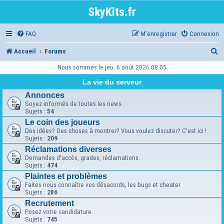
SkyKits.fr
FAQ
M’enregistrer
Connexion
R
Accueil
Forums
e
Nous sommes le jeu. 6 août 2026 08:05
c
La vie du serveur
h
Annonces
Soyez informés de toutes les news.
e
Sujets :
54
Le coin des joueurs
r
Des idées? Des choses à montrer? Vous voulez discuter? C'est ici !
c
Sujets :
209
Réclamations diverses
h
Demandes d'accès, grades, réclamations.
Sujets :
474
e
Plaintes et problèmes
r
Faites nous connaître vos désacords, les bugs et cheater.
Sujets :
286
Recrutement
Posez votre candidature.
Sujets :
745