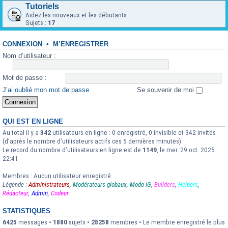
Tutoriels
Aidez les nouveaux et les débutants.
Sujets :
17
CONNEXION
•
M’ENREGISTRER
Nom d’utilisateur :
Mot de passe :
J’ai oublié mon mot de passe
Se souvenir de moi
QUI EST EN LIGNE
Au total il y a
342
utilisateurs en ligne : 0 enregistré, 0 invisible et 342 invités
(d’après le nombre d’utilisateurs actifs ces 5 dernières minutes)
Le record du nombre d’utilisateurs en ligne est de
1149
, le mer. 29 oct. 2025
22:41
Membres : Aucun utilisateur enregistré
Légende :
Administrateurs
,
Modérateurs globaux
,
Modo IG
,
Builders
,
Helpers
,
Rédacteur
,
Admin
,
Codeur
STATISTIQUES
6425
messages •
1880
sujets •
28258
membres • Le membre enregistré le plus