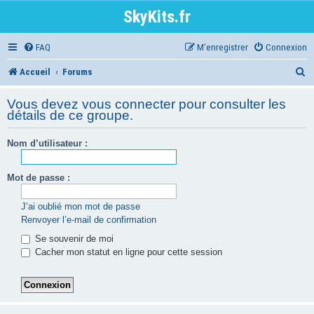
SkyKits.fr
FAQ
M’enregistrer
Connexion
R
Accueil
Forums
e
Vous devez vous connecter pour consulter les
c
détails de ce groupe.
h
Nom d’utilisateur :
e
r
Mot de passe :
c
J’ai oublié mon mot de passe
h
Renvoyer l’e-mail de confirmation
e
Se souvenir de moi
Cacher mon statut en ligne pour cette session
r