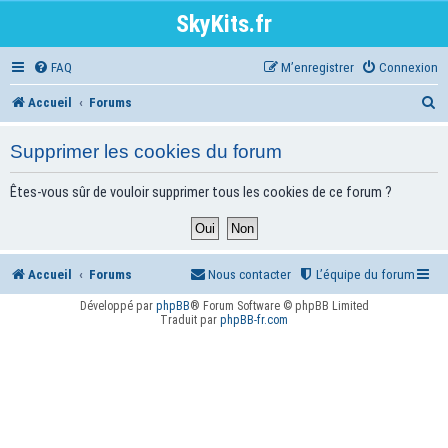
SkyKits.fr
FAQ
M’enregistrer
Connexion
R
Accueil
Forums
e
Supprimer les cookies du forum
c
h
Êtes-vous sûr de vouloir supprimer tous les cookies de ce forum ?
e
r
Accueil
Forums
Nous contacter
L’équipe du forum
c
h
Développé par
phpBB
® Forum Software © phpBB Limited
Traduit par
phpBB-fr.com
e
r