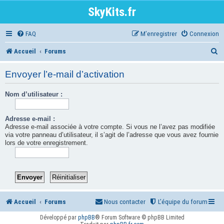
SkyKits.fr
FAQ
M’enregistrer
Connexion
R
Accueil
Forums
e
Envoyer l’e-mail d’activation
c
Nom d’utilisateur :
h
e
Adresse e-mail :
r
Adresse e-mail associée à votre compte. Si vous ne l’avez pas modifiée
via votre panneau d’utilisateur, il s’agit de l’adresse que vous avez fournie
c
lors de votre enregistrement.
h
e
r
Accueil
Forums
Nous contacter
L’équipe du forum
Développé par
phpBB
® Forum Software © phpBB Limited